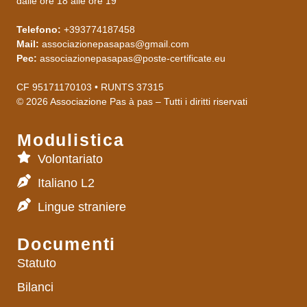
dalle ore 18 alle ore 19
Telefono:
+393774187458
Mail:
associazionepasapas@gmail.com
Pec:
associazionepasapas@poste-
certificate.eu
CF 95171170103 • RUNTS 37315
©
2026
Associazione Pas à pas – Tutti i diritti riservati
Modulistica
Volontariato
Italiano L2
Lingue straniere
Documenti
Statuto
Bilanci