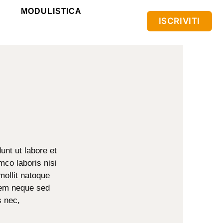
MODULISTICA
ISCRIVITI
unt ut labore et
mco laboris nisi
mollit natoque
 sem neque sed
s nec,