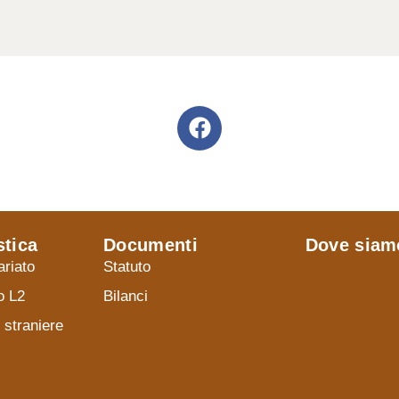
stica
Documenti
Dove siam
ariato
Statuto
o L2
Bilanci
 straniere